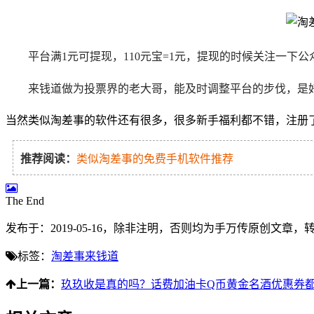
平台满1元可提现，110元宝=1元，提现的时候关注一下
来钱道做为投票界的老大哥，能及时调整平台的步伐，是
当然
类似淘差事的软件还有很多，很多新手福利都不错，注册
推荐阅读：
类似淘差事的免费手机软件推荐
The End
发布于：2019-05-16，除非注明，否则均为
手万传
原创文章，
标签：
淘差事
来钱道
上一篇：
玖玖收是真的吗？话费加油卡Q币黄金名酒优惠券