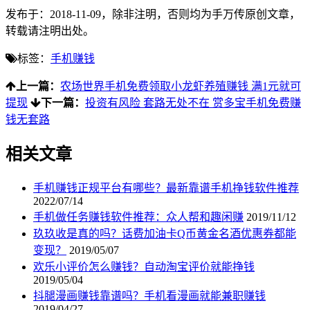
发布于：2018-11-09，除非注明，否则均为
手万传
原创文章，
转载请注明出处。
标签：
手机赚钱
上一篇：
农场世界手机免费领取小龙虾养殖赚钱 满1元就可
提现
下一篇：
投资有风险 套路无处不在 赏多宝手机免费赚
钱无套路
相关文章
手机赚钱正规平台有哪些？最新靠谱手机挣钱软件推荐
2022/07/14
手机做任务赚钱软件推荐：众人帮和趣闲赚
2019/11/12
玖玖收是真的吗？话费加油卡Q币黄金名酒优惠券都能
变现？
2019/05/07
欢乐小评价怎么赚钱？自动淘宝评价就能挣钱
2019/05/04
抖腿漫画赚钱靠谱吗？手机看漫画就能兼职赚钱
2019/04/27