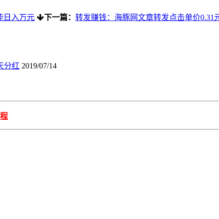
能日入万元
下一篇：
转发赚钱：海豚网文章转发点击单价0.31
天分红
2019/07/14
程