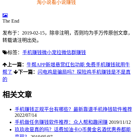
淘小说看小说赚钱
The End
发布于：2019-02-15，除非注明，否则均为
手万传
原创文章，
转载请注明出处。
标签：
手机赚钱
微小宠
拉微信群赚钱
上一篇：
牛帮APP新增悬赏红包功能 免费手机赚钱就用牛
帮了
下一篇：
闪电鸡是骗局吗？探险鸡手机赚钱是不是真
的
相关文章
手机赚钱正规平台有哪些？最新靠谱手机挣钱软件推荐
2022/07/14
手机做任务赚钱软件推荐：众人帮和趣闲赚
2019/11/12
玖玖收是真的吗？话费加油卡Q币黄金名酒优惠券都能
变现？
2019/05/07