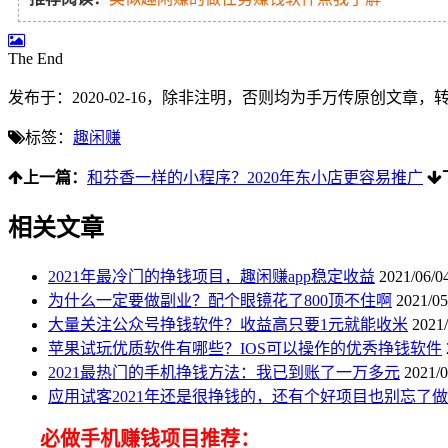
The End
发布于：2020-02-16，除非注明，否则均为
手万传
原创文章，
标签：
趣闲赚
上一篇：
和芬香一样的小程序？2020年东小店更容易推广
相关文章
2021年最冷门的挣钱项目，趣闲赚app稳定收益
2021/06/0
为什么一定要做副业？配个眼镜花了800顶不住啊
2021/05
大量关注公众号挣钱软件？收益高只要1元就能收米
2021/
苹果试玩优质软件有哪些？IOS可以操作的优秀挣钱软件
2021最热门的手机挣钱方法：我已到账了一万多元
2021/0
应用试客2021年还是很挣钱的，还有个好项目也别忘了
必做手机赚钱项目推荐：