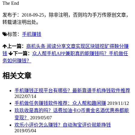
The End
发布于：2018-09-25，除非注明，否则均为
手万传
原创文章，
转载请注明出处。
标签：
手机赚钱
上一篇：
商机头条 阅读分享文章实现区块链挖矿得鞅分赚
钱
下一篇：
众人帮手机APP兼职真的能赚钱吗？手机做任
务如何赚钱？
相关文章
手机赚钱正规平台有哪些？最新靠谱手机挣钱软件推荐
2022/07/14
手机做任务赚钱软件推荐：众人帮和趣闲赚
2019/11/12
玖玖收是真的吗？话费加油卡Q币黄金名酒优惠券都能
变现？
2019/05/07
欢乐小评价怎么赚钱？自动淘宝评价就能挣钱
2019/05/04