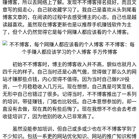
赚博客，所以去网络上了解。发现不不博客排名挺好，而且文
章写的挺走心，自己就收藏学习了。我自己是喜欢从头到尾看
博客文章的，在阅读的过程中去感受博主的心态，自己也是越
读越喜欢。虽然现在博客更新也是以推荐
手机赚钱软件
为主
了，但个人仍然觉得它是每个网赚人都应该看的个人博客。
初始不不博客时，博主的博客收入并不高，貌似也就月入
四千元的样子。自己当时还是心高气傲，觉得做了那么久的网
站才赚那些点钱，内心觉得不值得。因为当时自己做P2P投
资，一个月稳稳收入几万元。现在想想，自己真是可笑至极，
无形中自己也错过了很多。记得当时，不不博客推出了一系列
的培训，带徒赚钱，门槛也比较低。自己本意想参加的，却一
直没有去做，现在真的有些后悔了。现在我想不不也会去考虑
收徒培训了，因为他别的收入已非常高了。
虽然没能参加培训，但自己或多或少也在不不博客学到了
不少知识。包括一系更的网站优化知识、网站的推广知识和博