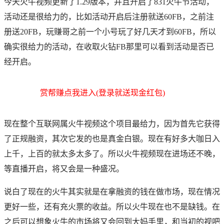
今天火牛视频更新了1.29版本，并且开启了831火牛节活动，
活动还是很给力的，比如活动开启后注册就送60FB，之前注
册送20FB，玩赚哥之前一个小号玩了好几天才到60FB，所以
确实很给力的活动，在收取火钻FB那里可以看到活动是否已
经开启。
赏帮赚点我进入(登录就送现金红包)
现在整个互联网属火牛视频这个项目最给力，因为首先它获得
了正规融资，其次它发的也是真金白银。现在有好多大咖日入
上千，上百的就太多太多了。所以火牛视频现在进场还不晚，
等直播开启，将又会是一种盛况。
说白了现在的火牛其实就是在拿融资的钱在做市场，现在情况
更好一些，还有充火票的收益。所以火牛现在也不是缺钱。在
之后可以想象火牛的市场将又会回到大妈手里，和当初的视吧