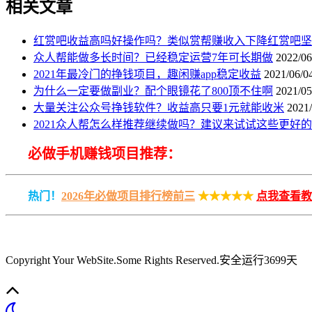
相关文章
红赏吧收益高吗好操作吗？类似赏帮赚收入下降红赏吧坚
众人帮能做多长时间？已经稳定运营7年可长期做
2022/06
2021年最冷门的挣钱项目，趣闲赚app稳定收益
2021/06/0
为什么一定要做副业？配个眼镜花了800顶不住啊
2021/05
大量关注公众号挣钱软件？收益高只要1元就能收米
2021/
2021众人帮怎么样推荐继续做吗？建议来试试这些更好的
必做手机赚钱项目推荐：
热门！
2026年必做项目排行榜前三
★★★★★
点我查看教
Copyright Your WebSite.Some Rights Reserved
.安全运行
3699
天