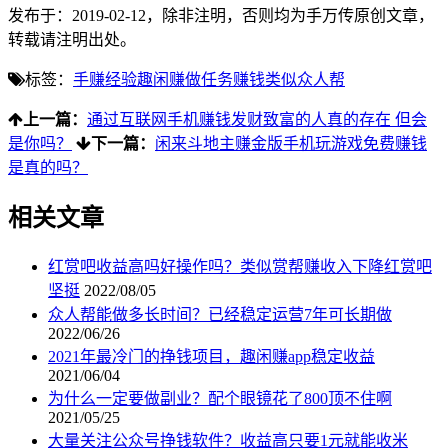
发布于：2019-02-12，除非注明，否则均为
手万传
原创文章，
转载请注明出处。
标签：
手赚经验
趣闲赚
做任务赚钱
类似众人帮
上一篇：
通过互联网手机赚钱发财致富的人真的存在 但会
是你吗？
下一篇：
闲来斗地主赚金版手机玩游戏免费赚钱
是真的吗？
相关文章
红赏吧收益高吗好操作吗？类似赏帮赚收入下降红赏吧
坚挺
2022/08/05
众人帮能做多长时间？已经稳定运营7年可长期做
2022/06/26
2021年最冷门的挣钱项目，趣闲赚app稳定收益
2021/06/04
为什么一定要做副业？配个眼镜花了800顶不住啊
2021/05/25
大量关注公众号挣钱软件？收益高只要1元就能收米